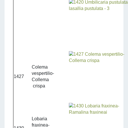
Colema
vespertilio-
1427
Collema
crispa
Lobaria
fraxinea-