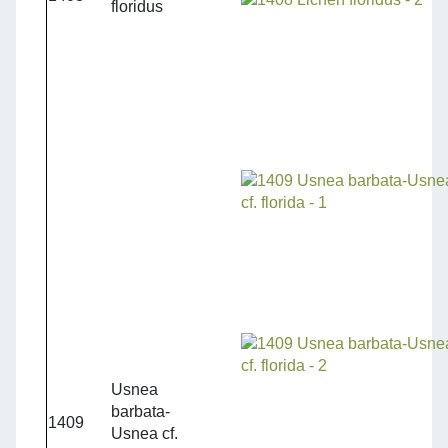
floridus
Usnea
barbata-
1409
Usnea cf.