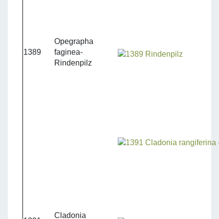
Opegrapha
1389
faginea-
Rindenpilz
Cladonia