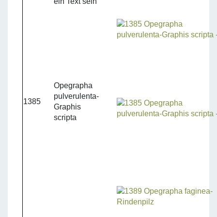
ein Text sein
Opegrapha
pulverulenta-
1385
Graphis
scripta