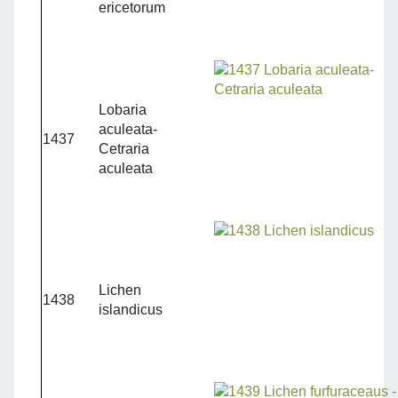
ericetorum
Lobaria
aculeata-
1437
Cetraria
aculeata
Lichen
1438
islandicus