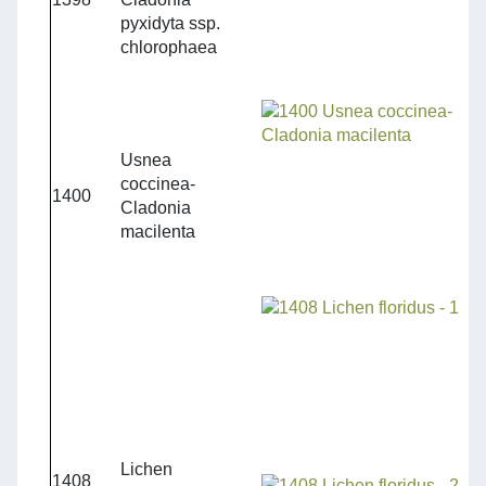
pyxidyta ssp.
chlorophaea
Usnea
coccinea-
1400
Cladonia
macilenta
Lichen
1408