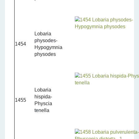
Lobaria
physodes-
1454
Hypogymnia
physodes
Lobaria
hispida-
1455
Physcia
tenella