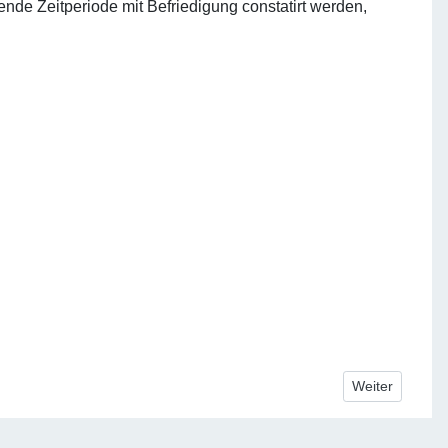
nde Zeitperiode mit Befriedigung constatirt werden,
Nächster Beitra
Weiter