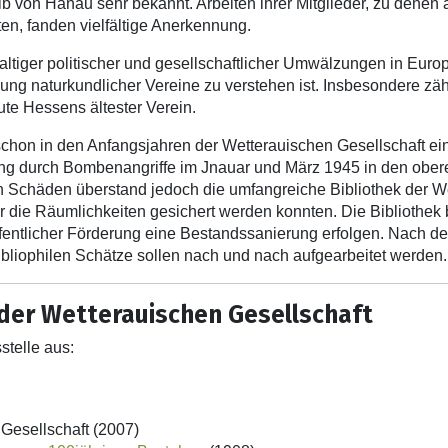
lb von Hanau sehr bekannt. Arbeiten ihrer Mitglieder, zu den
en, fanden vielfältige Anerkennung.
ltiger politischer und gesellschaftlicher Umwälzungen in Europa
g naturkundlicher Vereine zu verstehen ist. Insbesondere zähl
te Hessens ältester Verein.
chon in den Anfangsjahren der Wetterauischen Gesellschaft e
rung durch Bombenangriffe im Jnauar und März 1945 in den o
en Schäden überstand jedoch die umfangreiche Bibliothek der We
evor die Räumlichkeiten gesichert werden konnten. Die Bibliot
fentlicher Förderung eine Bestandssanierung erfolgen. Nach d
bibliophilen Schätze sollen nach und nach aufgearbeitet werden.
 der Wetterauischen Gesellschaft
stelle aus:
Gesellschaft (2007)