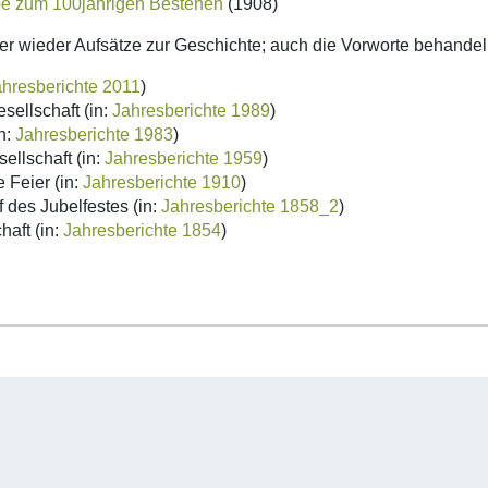
abe zum 100jährigen Bestehen
(1908)
er wieder Aufsätze zur Geschichte; auch die Vorworte behandeln
ahresberichte 2011
)
ellschaft (in:
Jahresberichte 1989
)
n:
Jahresberichte 1983
)
llschaft (in:
Jahresberichte 1959
)
 Feier (in:
Jahresberichte 1910
)
 des Jubelfestes (in:
Jahresberichte 1858_2
)
aft (in:
Jahresberichte 1854
)