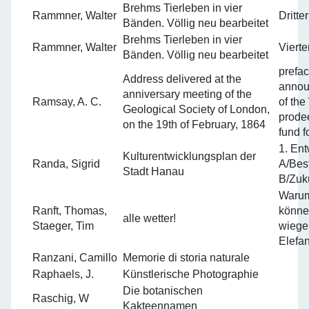
Brehms Tierleben in vier
Rammner, Walter
Dritte
Bänden. Völlig neu bearbeitet
Brehms Tierleben in vier
Rammner, Walter
Vierte
Bänden. Völlig neu bearbeitet
prefac
Address delivered at the
annou
anniversary meeting of the
Ramsay, A. C.
of th
Geological Society of London,
prodee
on the 19th of February, 1864
fund f
1. Ent
Kulturentwicklungsplan der
Randa, Sigrid
A/Bes
Stadt Hanau
B/Zuk
Warum
Ranft, Thomas,
könne
alle wetter!
Staeger, Tim
wiege
Elefa
Ranzani, Camillo
Memorie di storia naturale
Raphaels, J.
Künstlerische Photographie
Die botanischen
Raschig, W
Kakteennamen