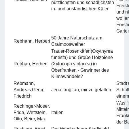
nützlichsten und schädlichsten
Freis
in- und ausländischen Käfer
und nü
wollen
Forst
Garte
50 Jahre Naturschutz am
Rebhahn, Herbert
Craimoosweiher
Trauer-Rosenkäfer (Oxythyrea
funesta) und Große Holzbiene
Rebhan, Herbert
(Xylocopa violacea) in
Oberfranken - Gewinner des
Klimawandels?
Rebmann,
Stadt 
Andreas Georg
Jena fängt an, mir zu gefallen
Schrif
Friedrich
einem
Was fi
Rechinger-Moser,
Mitte
Frida, Wettstein,
Italien
Frank
Otto, Beier, Max
der B
Rechtern, Ernst
Der Wiesbadener Stadtwald