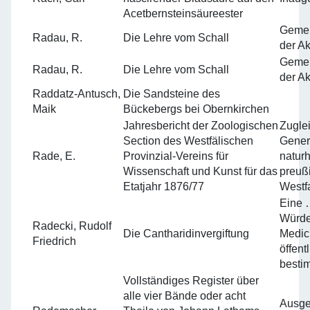
Acetbernsteinsäureester
Gemei
Radau, R.
Die Lehre vom Schall
der Ak
Gemei
Radau, R.
Die Lehre vom Schall
der Ak
Raddatz-Antusch,
Die Sandsteine des
Maik
Bückebergs bei Obernkirchen
Jahresbericht der Zoologischen
Zuglei
Section des Westfälischen
Gener
Rade, E.
Provinzial-Vereins für
naturh
Wissenschaft und Kunst für das
preuß
Etatjahr 1876/77
Westf
Eine 
Würde
Radecki, Rudolf
Die Cantharidinvergiftung
Medici
Friedrich
öffent
besti
Vollständiges Register über
alle vier Bände oder acht
Ausge