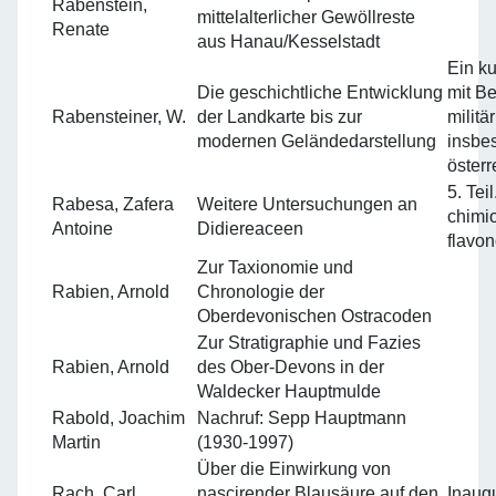
Rabenstein,
mittelalterlicher Gewöllreste
Renate
aus Hanau/Kesselstadt
Ein ku
Die geschichtliche Entwicklung
mit Be
Rabensteiner, W.
der Landkarte bis zur
militä
modernen Geländedarstellung
insbe
österr
5. Tei
Rabesa, Zafera
Weitere Untersuchungen an
chimi
Antoine
Didiereaceen
flavo
Zur Taxionomie und
Rabien, Arnold
Chronologie der
Oberdevonischen Ostracoden
Zur Stratigraphie und Fazies
Rabien, Arnold
des Ober-Devons in der
Waldecker Hauptmulde
Rabold, Joachim
Nachruf: Sepp Hauptmann
Martin
(1930-1997)
Über die Einwirkung von
Rach, Carl
nascirender Blausäure auf den
Inaugu