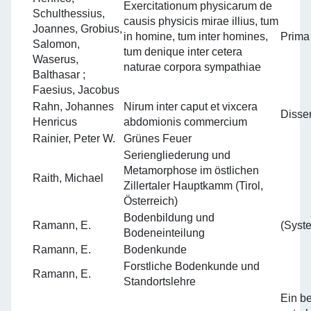
Exercitationum physicarum de
Schulthessius,
causis physicis mirae illius, tum
Joannes, Grobius,
in homine, tum inter homines,
Prima
Salomon,
tum denique inter cetera
Waserus,
naturae corpora sympathiae
Balthasar ;
Faesius, Jacobus
Rahn, Johannes
Nirum inter caput et vixcera
Disser
Henricus
abdomionis commercium
Rainier, Peter W.
Grünes Feuer
Seriengliederung und
Metamorphose im östlichen
Raith, Michael
Zillertaler Hauptkamm (Tirol,
Österreich)
Bodenbildung und
Ramann, E.
(Syst
Bodeneinteilung
Ramann, E.
Bodenkunde
Forstliche Bodenkunde und
Ramann, E.
Standortslehre
Ein b