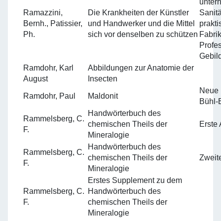
unter
Ramazzini,
Die Krankheiten der Künstler
Sanit
Bernh., Patissier,
und Handwerker und die Mittel
prakti
Ph.
sich vor denselben zu schützen
Fabrik
Profe
Gebil
Ramdohr, Karl
Abbildungen zur Anatomie der
August
Insecten
Neue 
Ramdohr, Paul
Maldonit
Bühl-
Handwörterbuch des
Rammelsberg, C.
chemischen Theils der
Erste 
F.
Mineralogie
Handwörterbuch des
Rammelsberg, C.
chemischen Theils der
Zweit
F.
Mineralogie
Erstes Supplement zu dem
Rammelsberg, C.
Handwörterbuch des
F.
chemischen Theils der
Mineralogie