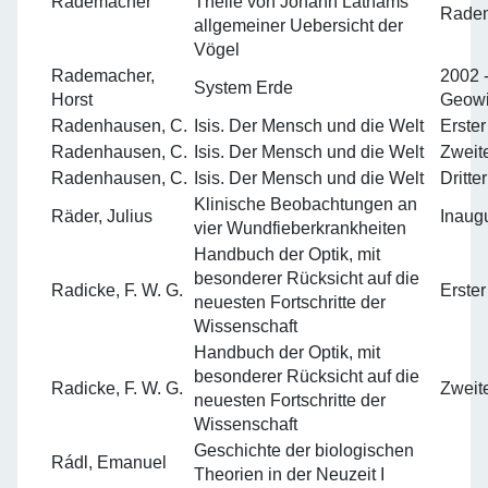
Rademacher
Theile von Johann Lathams
Radem
allgemeiner Uebersicht der
Vögel
Rademacher,
2002 -
System Erde
Horst
Geowi
Radenhausen, C.
Isis. Der Mensch und die Welt
Erste
Radenhausen, C.
Isis. Der Mensch und die Welt
Zweit
Radenhausen, C.
Isis. Der Mensch und die Welt
Dritte
Klinische Beobachtungen an
Räder, Julius
Inaugu
vier Wundfieberkrankheiten
Handbuch der Optik, mit
besonderer Rücksicht auf die
Radicke, F. W. G.
Erste
neuesten Fortschritte der
Wissenschaft
Handbuch der Optik, mit
besonderer Rücksicht auf die
Radicke, F. W. G.
Zweit
neuesten Fortschritte der
Wissenschaft
Geschichte der biologischen
Rádl, Emanuel
Theorien in der Neuzeit I