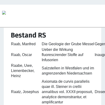
Bestand RS
Raab, Manfred
Die Geologie der Grube Messel
Gegen
Ueber die Wirkung
Raab, Oscar
fluorescirender Stoffe auf
Inaugu
Infusorien
Raabe, Uwe,
Salzstellen in Westfalen und im
Lienenbecker,
angrenzenden Niedersachsen
Heinz
Axiomata de curvis parallelis
quae ill. Steiner in crellii
Raatz, Josephus
annalibus vol. XXXII proposuit,
Disser
analytice demonstrantur, et
amplificantur