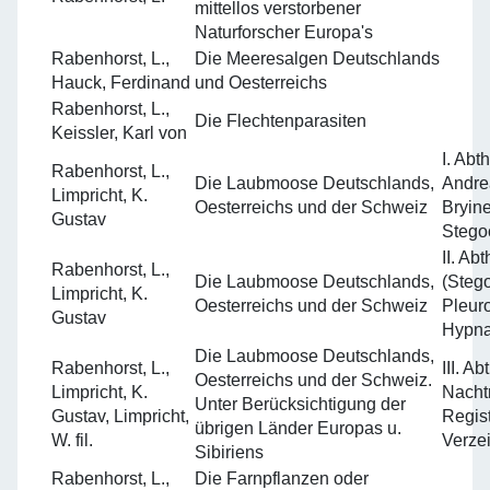
mittellos verstorbener
Naturforscher Europa's
Rabenhorst, L.,
Die Meeresalgen Deutschlands
Hauck, Ferdinand
und Oesterreichs
Rabenhorst, L.,
Die Flechtenparasiten
Keissler, Karl von
I. Ab
Rabenhorst, L.,
Die Laubmoose Deutschlands,
Andre
Limpricht, K.
Oesterreichs und der Schweiz
Bryine
Gustav
Stego
II. Ab
Rabenhorst, L.,
Die Laubmoose Deutschlands,
(Steg
Limpricht, K.
Oesterreichs und der Schweiz
Pleur
Gustav
Hypna
Die Laubmoose Deutschlands,
Rabenhorst, L.,
III. A
Oesterreichs und der Schweiz.
Limpricht, K.
Nacht
Unter Berücksichtigung der
Gustav, Limpricht,
Regist
übrigen Länder Europas u.
W. fil.
Verze
Sibiriens
Rabenhorst, L.,
Die Farnpflanzen oder