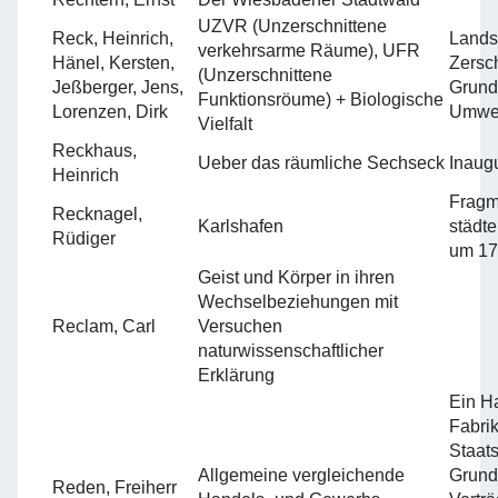
UZVR (Unzerschnittene
Reck, Heinrich,
Lands
verkehrsarme Räume), UFR
Hänel, Kersten,
Zersc
(Unzerschnittene
Jeßberger, Jens,
Grundl
Funktionsröume) + Biologische
Lorenzen, Dirk
Umwel
Vielfalt
Reckhaus,
Ueber das räumliche Sechseck
Inaugu
Heinrich
Fragm
Recknagel,
Karlshafen
städt
Rüdiger
um 1
Geist und Körper in ihren
Wechselbeziehungen mit
Reclam, Carl
Versuchen
naturwissenschaftlicher
Erklärung
Ein H
Fabri
Staat
Allgemeine vergleichende
Grundl
Reden, Freiherr