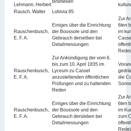
Bromelien
Lehmann, Herbert
kultu
Rausch, Walter
Lobivia 85
Zur A
Einiges über die Einrichtung
6ten b
Rauschenbusch,
der Boussole und den
im kur
E. F. A.
Gebrauch derselben bei
Casse
Detailmessungen
öffen
Rede
Zur Ankündigung der vom 6.
bis zum 10. April 1835 im
Vorang
Rauschenbusch,
Lyceum zu Cassel
gedrä
E. F. A.
anzustellenden öffentlichen
die Co
Prüfungen und zu haltenden
Sonn
Reden
Zur A
Einiges über die Einrichtung
6ten b
Rauschenbusch,
der Boussole und den
im Ku
E. F. A.
Gebrauch dersleben bei
zum C
Detailmessungen
öffen
Redeü