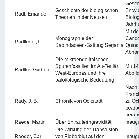
Gesch
Geschichte der biologischen
Entwic
Rádl, Emanuel
Theorien in der Neuzeit II
Biolog
Jahrh
Mit d
Monographie der
Cando
Radlkofer, L.
Sapindaceen-Gattung Serjania
Quinq
Abhan
Die mikroendolithischen
Spurenfossilien im Alt-Tertiär
Mit 14
Radtke, Gudrun
West-Europas und ihre
Abbil
palökologische Bedeutung
Nach 
Franc
Rady, J. B.
Chronik von Ockstadt
zu Ock
bearbe
herau
Raede, Martin
Über Extrauteringravidität
Inaugu
Die Wirkung der Transfusion
Raeder, Carl
von Fieberblut auf den
Inaugu