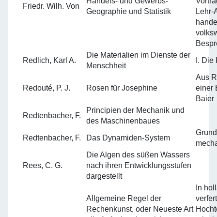
Handels- und Gewerbs-
Vortr
Friedr. Wilh. Von
Geographie und Statistik
Lehr-A
hande
volksw
Bespr
Die Materialien im Dienste der
Redlich, Karl A.
I. Die
Menschheit
Aus R
Redouté, P. J.
Rosen für Josephine
einer
Baier
Principien der Mechanik und
Redtenbacher, F.
des Maschinenbaues
Grund
Redtenbacher, F.
Das Dynamiden-System
mecha
Die Algen des süßen Wassers
Rees, C. G.
nach ihren Entwicklungsstufen
dargestellt
In ho
Allgemeine Regel der
verfer
Rechenkunst, oder Neueste Art
Hocht