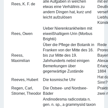
alle Aufgaben in welchen
mit ei
Rees, K. F. de
etwas eine Verhältnis zu
Deutli
andern Dingen hat, kurz und
verse
leicht aufzulösen
Liebh
Künst
Ueber Nierenkrankheiten mit
Rees, Owen
eiweißhaltigem Urin (Morbus
Brightii)
Über die Pflege der Botanik in
Rede b
Franken von der Mitte des 16.
Prorec
Reess,
bis zur Mitte des 19.
Bayeri
Maximilian
Jahrhunderts nebst einigen
Alexa
Bemerkungen über
Erlan
gegenwärtige Zustände
1884
Hat d
Reeves, Hubert
Die kosmische Uhr
Sinn?
Regen, Carl,
Die Ostsee- und Nordsee-
Prakt
Stromer, Theodor
Bäder
zwei 
Andinodesma radicostata n.
gen. n. sp., a grammysiid taxon