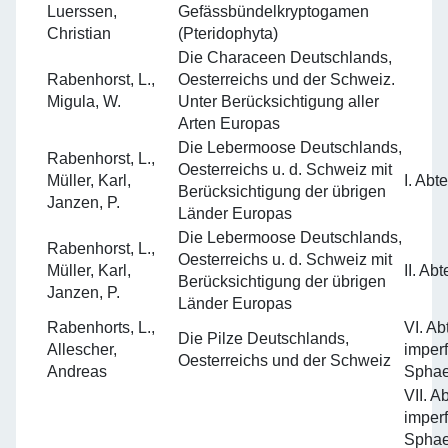
Luerssen,
Gefässbündelkryptogamen
Christian
(Pteridophyta)
Die Characeen Deutschlands,
Rabenhorst, L.,
Oesterreichs und der Schweiz.
Migula, W.
Unter Berücksichtigung aller
Arten Europas
Die Lebermoose Deutschlands,
Rabenhorst, L.,
Oesterreichs u. d. Schweiz mit
Müller, Karl,
I. Abt
Berücksichtigung der übrigen
Janzen, P.
Länder Europas
Die Lebermoose Deutschlands,
Rabenhorst, L.,
Oesterreichs u. d. Schweiz mit
Müller, Karl,
II. Ab
Berücksichtigung der übrigen
Janzen, P.
Länder Europas
Rabenhorts, L.,
VI. Ab
Die Pilze Deutschlands,
Allescher,
imperf
Oesterreichs und der Schweiz
Andreas
Sphae
VII. A
imperf
Sphae