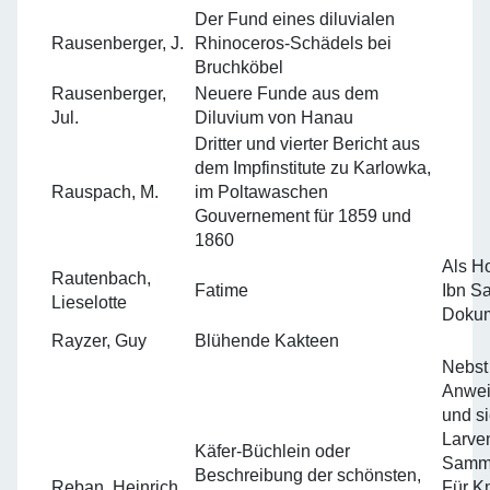
Der Fund eines diluvialen
Rausenberger, J.
Rhinoceros-Schädels bei
Bruchköbel
Rausenberger,
Neuere Funde aus dem
Jul.
Diluvium von Hanau
Dritter und vierter Bericht aus
dem Impfinstitute zu Karlowka,
Rauspach, M.
im Poltawaschen
Gouvernement für 1859 und
1860
Als H
Rautenbach,
Fatime
Ibn Sa
Lieselotte
Dokum
Rayzer, Guy
Blühende Kakteen
Nebst
Anwei
und si
Larve
Käfer-Büchlein oder
Samml
Beschreibung der schönsten,
Reban, Heinrich
Für Kn