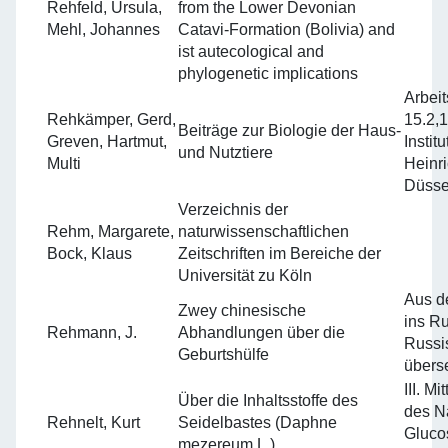
Rehfeld, Ursula,
from the Lower Devonian
Mehl, Johannes
Catavi-Formation (Bolivia) and
ist autecological and
phylogenetic implications
Arbeit
Rehkämper, Gerd,
15.2,
Beiträge zur Biologie der Haus-
Greven, Hartmut,
Instit
und Nutztiere
Multi
Heinri
Düsse
Verzeichnis der
Rehm, Margarete,
naturwissenschaftlichen
Bock, Klaus
Zeitschriften im Bereiche der
Universität zu Köln
Aus d
Zwey chinesische
ins R
Rehmann, J.
Abhandlungen über die
Russi
Geburtshülfe
überse
III. M
Über die Inhaltsstoffe des
des N
Rehnelt, Kurt
Seidelbastes (Daphne
Gluco
mezereum L.)