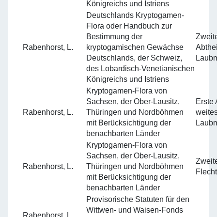
Königreichs und Istriens
Deutschlands Kryptogamen-
Flora oder Handbuch zur
Bestimmung der
Zweite
Rabenhorst, L.
kryptogamischen Gewächse
Abthei
Deutschlands, der Schweiz,
Laubm
des Lobardisch-Venetianischen
Königreichs und Istriens
Kryptogamen-Flora von
Sachsen, der Ober-Lausitz,
Erste 
Rabenhorst, L.
Thüringen und Nordböhmen
weite
mit Berücksichtigung der
Laub
benachbarten Länder
Kryptogamen-Flora von
Sachsen, der Ober-Lausitz,
Zweite
Rabenhorst, L.
Thüringen und Nordböhmen
Flech
mit Berücksichtigung der
benachbarten Länder
Provisorische Statuten für den
Wittwen- und Waisen-Fonds
Rabenhorst, L.