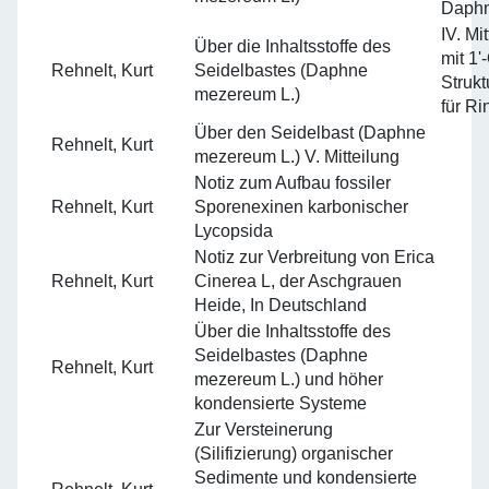
Daphn
IV. Mi
Über die Inhaltsstoffe des
mit 1
Rehnelt, Kurt
Seidelbastes (Daphne
Struk
mezereum L.)
für Ri
Über den Seidelbast (Daphne
Rehnelt, Kurt
mezereum L.) V. Mitteilung
Notiz zum Aufbau fossiler
Rehnelt, Kurt
Sporenexinen karbonischer
Lycopsida
Notiz zur Verbreitung von Erica
Rehnelt, Kurt
Cinerea L, der Aschgrauen
Heide, In Deutschland
Über die Inhaltsstoffe des
Seidelbastes (Daphne
Rehnelt, Kurt
mezereum L.) und höher
kondensierte Systeme
Zur Versteinerung
(Silifizierung) organischer
Sedimente und kondensierte