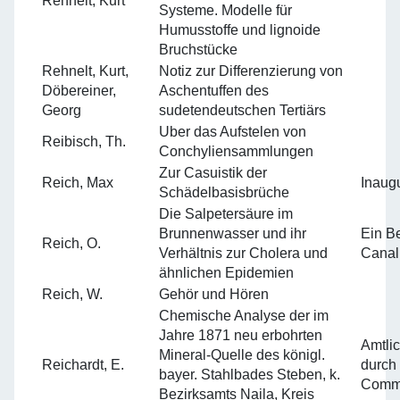
Rehnelt, Kurt
Systeme. Modelle für
Humusstoffe und lignoide
Bruchstücke
Rehnelt, Kurt,
Notiz zur Differenzierung von
Döbereiner,
Aschentuffen des
Georg
sudetendeutschen Tertiärs
Uber das Aufstelen von
Reibisch, Th.
Conchyliensammlungen
Zur Casuistik der
Reich, Max
Inaugu
Schädelbasisbrüche
Die Salpetersäure im
Brunnenwasser und ihr
Ein Be
Reich, O.
Verhältnis zur Cholera und
Canal
ähnlichen Epidemien
Reich, W.
Gehör und Hören
Chemische Analyse der im
Jahre 1871 neu erbohrten
Amtli
Mineral-Quelle des königl.
Reichardt, E.
durch 
bayer. Stahlbades Steben, k.
Commi
Bezirksamts Naila, Kreis