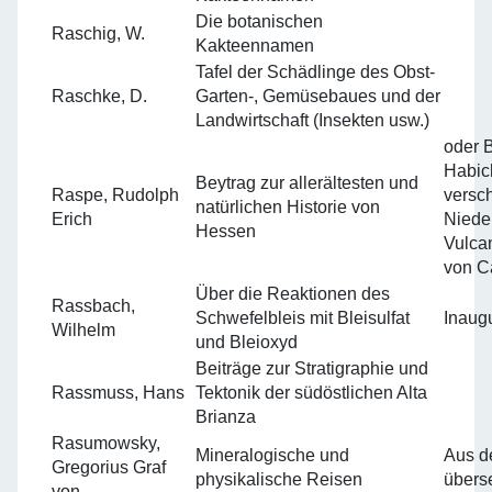
Die botanischen
Raschig, W.
Kakteennamen
Tafel der Schädlinge des Obst-
Raschke, D.
Garten-, Gemüsebaues und der
Landwirtschaft (Insekten usw.)
oder 
Habic
Beytrag zur allerältesten und
Raspe, Rudolph
versc
natürlichen Historie von
Erich
Niede
Hessen
Vulca
von C
Über die Reaktionen des
Rassbach,
Schwefelbleis mit Bleisulfat
Inaugu
Wilhelm
und Bleioxyd
Beiträge zur Stratigraphie und
Rassmuss, Hans
Tektonik der südöstlichen Alta
Brianza
Rasumowsky,
Mineralogische und
Aus d
Gregorius Graf
physikalische Reisen
überse
von