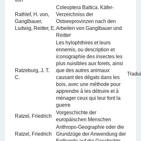
Coleoptera Baltica. Käfer-
Rathlef, H. von,
Verzeichniss der
Ganglbauer,
Ostseeprovinzen nach den
Ludwig, Reitter, E.
Arbeiten von Ganglbauer und
Reitter
Les hylophthires et leurs
ennemis, ou description et
iconographie des insectes les
plus nuisibles aux forets, ainsi
Ratzeburg, J. T.
que des autres animaux
Tradui
C.
causant des dégats dans les
bois, avec une méthode pour
apprendre à les détruire et à
ménager ceux qui leur font la
guerre
Vorgeschichte der
Ratzel, Friedrich
europäischen Menschen
Anthropo-Geographie oder die
Ratzel, Friedrich
Grundzüge der Anwendung der
Erdkunde auf die Geschichte