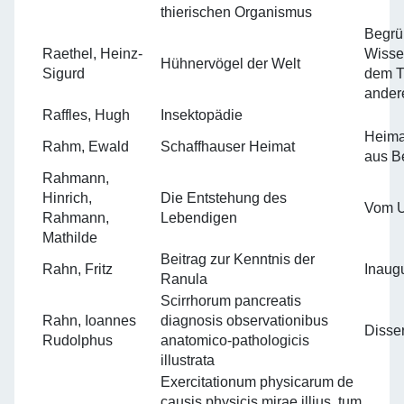
thierischen Organismus
Begrü
Raethel, Heinz-
Wisse
Hühnervögel der Welt
Sigurd
dem T
ander
Raffles, Hugh
Insektopädie
Heima
Rahm, Ewald
Schaffhauser Heimat
aus B
Rahmann,
Hinrich,
Die Entstehung des
Vom Ur
Rahmann,
Lebendigen
Mathilde
Beitrag zur Kenntnis der
Rahn, Fritz
Inaugu
Ranula
Scirrhorum pancreatis
Rahn, Ioannes
diagnosis observationibus
Disser
Rudolphus
anatomico-pathologicis
illustrata
Exercitationum physicarum de
causis physicis mirae illius, tum