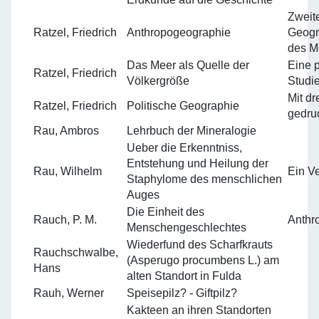
Zweite
Ratzel, Friedrich
Anthropogeographie
Geogr
des M
Das Meer als Quelle der
Eine 
Ratzel, Friedrich
Völkergröße
Studi
Mit dr
Ratzel, Friedrich
Politische Geographie
gedru
Rau, Ambros
Lehrbuch der Mineralogie
Ueber die Erkenntniss,
Entstehung und Heilung der
Rau, Wilhelm
Ein V
Staphylome des menschlichen
Auges
Die Einheit des
Rauch, P. M.
Anthr
Menschengeschlechtes
Wiederfund des Scharfkrauts
Rauchschwalbe,
(Asperugo procumbens L.) am
Hans
alten Standort in Fulda
Rauh, Werner
Speisepilz? - Giftpilz?
Kakteen an ihren Standorten