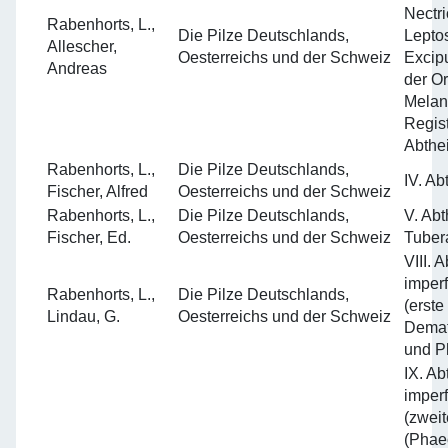
Nectri
Rabenhorts, L.,
Die Pilze Deutschlands,
Lepto
Allescher,
Oesterreichs und der Schweiz
Excip
Andreas
der O
Melan
Regist
Abthe
Rabenhorts, L.,
Die Pilze Deutschlands,
IV. A
Fischer, Alfred
Oesterreichs und der Schweiz
Rabenhorts, L.,
Die Pilze Deutschlands,
V. Ab
Fischer, Ed.
Oesterreichs und der Schweiz
Tuber
VIII. 
imper
Rabenhorts, L.,
Die Pilze Deutschlands,
(erste
Lindau, G.
Oesterreichs und der Schweiz
Demat
und P
IX. Ab
imper
(zweit
(Phae