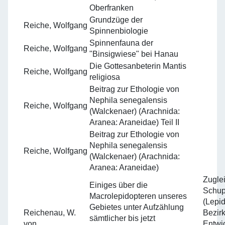
Oberfranken
Grundzüge der
Reiche, Wolfgang
Spinnenbiologie
Spinnenfauna der
Reiche, Wolfgang
"Binsigwiese" bei Hanau
Die Gottesanbeterin Mantis
Reiche, Wolfgang
religiosa
Beitrag zur Ethologie von
Nephila senegalensis
Reiche, Wolfgang
(Walckenaer) (Arachnida:
Aranea: Araneidae) Teil II
Beitrag zur Ethologie von
Nephila senegalensis
Reiche, Wolfgang
(Walckenaer) (Arachnida:
Aranea: Araneidae)
Zugle
Einiges über die
Schup
Macrolepidopteren unseres
(Lepid
Gebietes unter Aufzählung
Reichenau, W.
Bezir
sämtlicher bis jetzt
von
Entwi