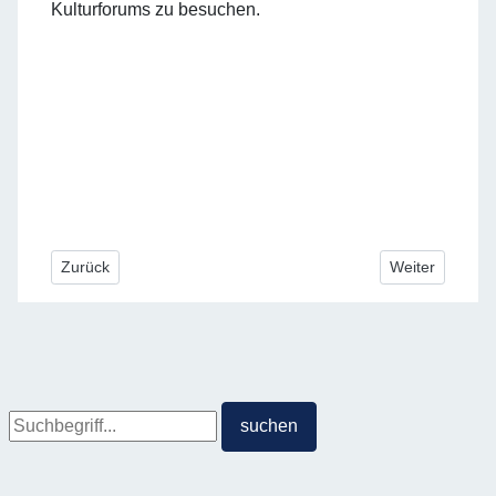
Kulturforums zu besuchen.
Vorheriger Beitrag: Themenband "Wald" erschienen
Nächster Beitr
Zurück
Weiter
Suche
suchen