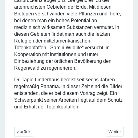
Landrückens abgeholzt. Sie gehören zu den
artenreichsten Gebieten der Erde. Mit diesen
Biotopen verschwinden viele Pflanzen und Tiere,
bei denen man ein hohes Potential an
medizinisch wirksamen Substanzen vermutet. In
diesen Gebieten findet man auch die letzten
Refugien der mittelamerikanischen
Totenkopfaffen. „Samiri Wildlife“ versucht, in
Kooperation mit Institutionen und unter
Einbeziehung der örtlichen Bevölkerung den
Regenwald zu regenerieren.
Dr. Tapio Linderhaus bereist seit sechs Jahren
regelmäßig Panama. In dieser Zeit sind die Bilder
entstanden, die er bei diesem Vortrag zeigt. Ein
Schwerpunkt seiner Arbeiten liegt auf dem Schutz
und Erhalt der Totenkopfaffen.
Vorheriger Beitrag: Orchideen in Hessen
Nächster Beit
Zurück
Weiter