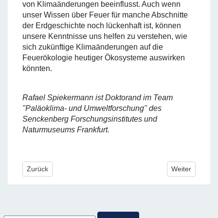
von Klimaänderungen beeinflusst. Auch wenn
unser Wissen über Feuer für manche Abschnitte
der Erdgeschichte noch lückenhaft ist, können
unsere Kenntnisse uns helfen zu verstehen, wie
sich zukünftige Klimaänderungen auf die
Feuerökologie heutiger Ökosysteme auswirken
könnten.
Rafael Spiekermann ist Doktorand im Team
"Paläoklima- und Umweltforschung" des
Senckenberg Forschungsinstitutes und
Naturmuseums Frankfurt.
Vorheriger Beitrag: Die Pedosphäre (Bodendecke) im Schalen
Nächster Beitr
Zurück
Weiter
Suche