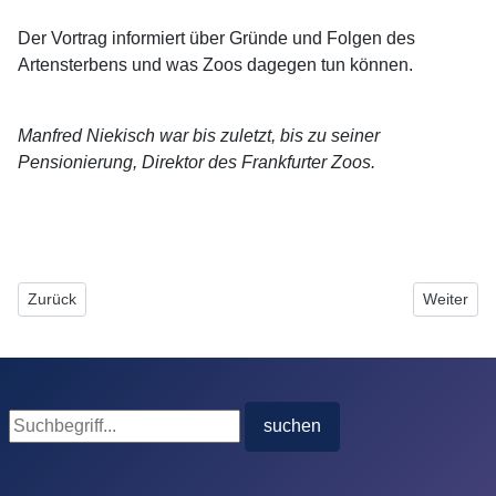
Der Vortrag informiert über Gründe und Folgen des
Artensterbens und was Zoos dagegen tun können.
Manfred Niekisch war bis zuletzt, bis zu seiner
Pensionierung, Direktor des Frankfurter Zoos.
Vorheriger Beitrag: Wildlife Control – Gesteuerte Natur am Frankfu
Nächster B
Zurück
Weiter
Suche
suchen