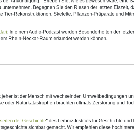
s der Ankündigung: "Erleben Sie, wie es gewesen wäre, eine Sa
zu unternehmen. Begegnen Sie den Riesen der letzten Eiszeit,
te Tier-Rekonstruktionen, Skelette, Pflanzen-Präparate und Mi
fari
: In einem Audio-Podcast werden Besonderheiten der letzten 
aus dem Rhein-Neckar-Raum erkundet werden können.
t jeher ist der Mensch mit wechselnden Umweltbedingungen und
se oder Naturkatastrophen brachten oftmals Zerstörung und Tod.
seiten der Geschichte
“ des Leibniz-Instituts für Geschichte u
geschichte sichtbar gemacht. Wir empfehlen diese hochinteres